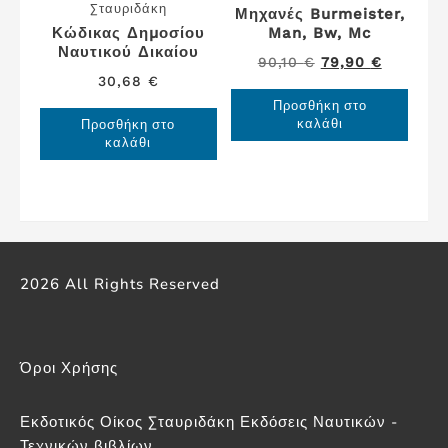
Σταυριδάκη
Μηχανές Burmeister,
Κώδικας Δημοσίου
Man, Bw, Mc
Ναυτικού Δικαίου
Original
Η
90,10
€
79,90
€
30,68
€
price
τρέχουσ
Προσθήκη στο
was:
τιμή
καλάθι
Προσθήκη στο
90,10 €.
είναι:
καλάθι
79,90 €.
2026 All Rights Reserved
Όροι Χρήσης
Εκδοτικός Οίκος Σταυριδάκη Εκδόσεις Ναυτικών -
Τεχνικών βιβλίων