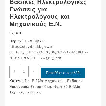
Βασικές Ηλεκτρολογικές
Γνώσεις για
Ηλεκτρολόγους και
Μηχανικούς Ε.Ν.
37,10
€
Περιεχόμενα Βιβλίου:
https://stavridaki.gr/wp-
content/uploads/2020/05/ΝΟ-31-ΒΑΣΙΚΕΣ-
ΗΛΕΚΤΡΟΛΟΓ-ΓΝΩΣΕΙΣ.pdf
Βασικές
+
-
Προσθήκη στο καλάθι
Ηλεκτρολογικές
Κατηγορίες:
Βιβλία Μηχανικών
,
Εκδόσεις
Γνώσεις
Εμμανουήλ Σταυριδάκη
,
Ναυτικά Βιβλία
,
για
Τεχνικές Εκδόσεις
Ηλεκτρολόγους
και