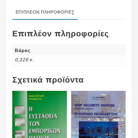
Μηχανικούς
Ε.Ν.
ΕΠΙΠΛΈΟΝ ΠΛΗΡΟΦΟΡΊΕΣ
ποσότητα
Επιπλέον πληροφορίες
Βάρος
0,326 κ.
Σχετικά προϊόντα