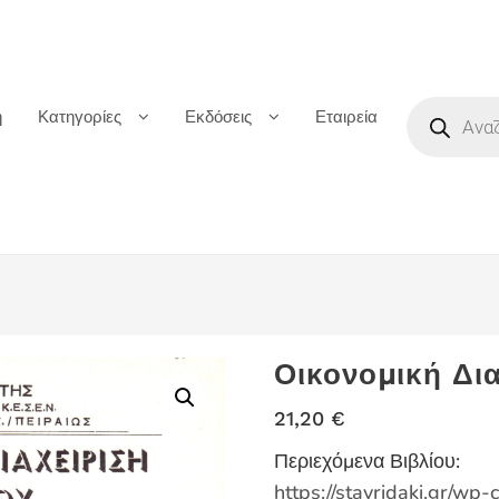
Products
ή
Κατηγορίες
Εκδόσεις
Εταιρεία
search
Οικονομική Δι
21,20
€
Περιεχόμενα Βιβλίου:
https://stavridaki.gr/w