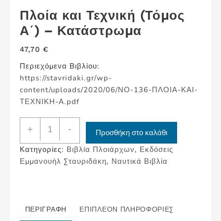
Πλοία και Τεχνική (Τόμος
Α΄) – Κατάστρωμα
47,70
€
Περιεχόμενα Βιβλίου:
https://stavridaki.gr/wp-
content/uploads/2020/06/ΝΟ-136-ΠΛΟΙΑ-ΚΑΙ-
ΤΕΧΝΙΚΗ-Α.pdf
Πλοία
+
-
Προσθήκη στο καλάθι
και
Κατηγορίες:
Βιβλία Πλοιάρχων
,
Εκδόσεις
Τεχνική
Εμμανουήλ Σταυριδάκη
,
Ναυτικά Βιβλία
(Τόμος
Α΄)
-
Κατάστρωμα
ΠΕΡΙΓΡΑΦΉ
ΕΠΙΠΛΈΟΝ ΠΛΗΡΟΦΟΡΊΕΣ
ποσότητα