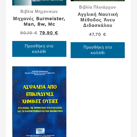
Βιβλία Πλοιάρχων
Βιβλία Μηχανικών
Αγγλική Ναυτική
Μηχανές Burmeister,
Μέθοδος Άνευ
Man, Bw, Mc
Διδασκάλου
Original
Η
90,10
€
79,90
€
47,70
€
price
τρέχουσα
Προσθήκη στο
Προσθήκη στο
was:
τιμή
καλάθι
καλάθι
90,10 €.
είναι:
79,90 €.