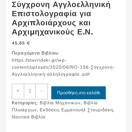
Σύγχρονη Αγγλοελληνική
Επιστολογραφία για
Αρχιπλοιάρχους και
Αρχιμηχανικούς Ε.Ν.
45,65
€
Περιεχόμενα Βιβλίου:
https://stavridaki.gr/wp-
content/uploads/2020/06/ΝΟ-156-Σύγχρονη-
Αγγλοελληνική-αλληλογραφία..pdf
Σύγχρονη
+
-
Προσθήκη στο καλάθι
Αγγλοελληνική
Κατηγορίες:
Βιβλία Μηχανικών
,
Βιβλία
Επιστολογραφία
Πλοιάρχων
,
Εκδόσεις Εμμανουήλ Σταυριδάκη
,
για
Ναυτικά Βιβλία
Αρχιπλοιάρχους
και