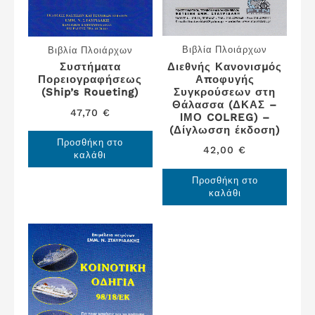
Βιβλία Πλοιάρχων
Βιβλία Πλοιάρχων
Διεθνής Κανονισμός
Συστήματα
Αποφυγής
Πορειογραφήσεως
Συγκρούσεων στη
(Ship’s Roueting)
Θάλασσα (ΔΚΑΣ –
47,70
€
ΙΜΟ COLREG) –
(Δίγλωσση έκδοση)
Προσθήκη στο
42,00
€
καλάθι
Προσθήκη στο
καλάθι